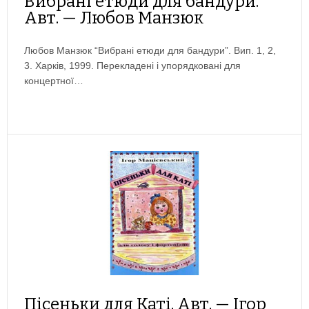
Вибрані етюди для бандури.
Авт. — Любов Манзюк
Любов Манзюк “Вибрані етюди для бандури”. Вип. 1, 2,
3. Харків, 1999. Перекладені і упорядковані для
концертної…
Пісеньки для Каті. Авт. — Ігор