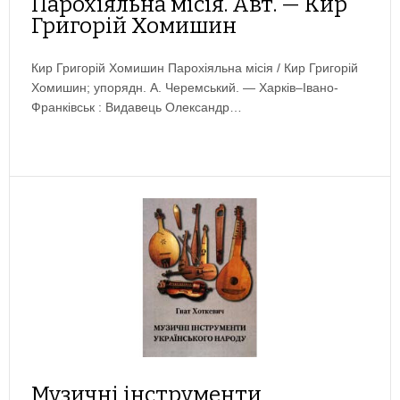
Парохіяльна місія. Авт. — Кир
Григорій Хомишин
Кир Григорій Хомишин Парохіяльна місія / Кир Григорій
Хомишин; упорядн. А. Черемський. ― Харків–Івано-
Франківськ : Видавець Олександр…
Музичні інструменти