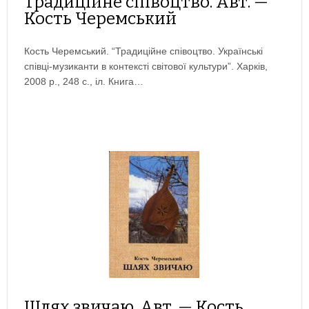
Традиційне співоцтво. Авт. —
Кость Черемський
Кость Черемський. “Традиційне співоцтво. Українські
співці-музиканти в контексті світової культури”. Харків,
2008 р., 248 с., іл. Книга…
Шлях звичаю. Авт. — Кость