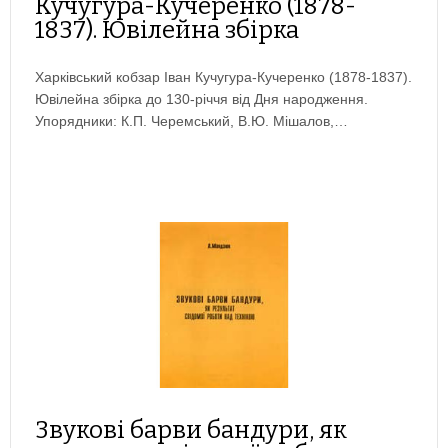
Кучугура-Кучеренко (1878-
1837). Ювілейна збірка
Харківський кобзар Іван Кучугура-Кучеренко (1878-1837).
Ювілейна збірка до 130-річчя від Дня народження.
Упорядники: К.П. Черемський, В.Ю. Мішалов,…
Звукові барви бандури, як