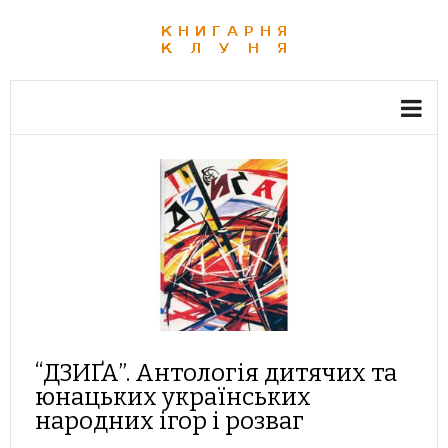
“ДЗИҐА”. Антологія дитячих та
юнацьких українських
народних ігор і розваг