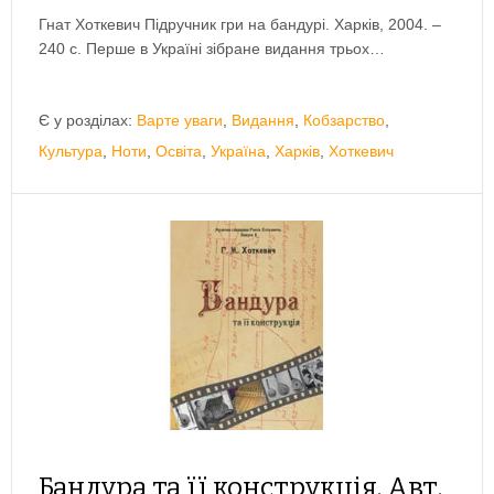
Гнат Хоткевич Підручник гри на бандурі. Харків, 2004. –
240 с. Перше в Україні зібране видання трьох…
Є у розділах:
Варте уваги
,
Видання
,
Кобзарство
,
Культура
,
Ноти
,
Освіта
,
Україна
,
Харків
,
Хоткевич
Бандура та її конструкція. Авт.