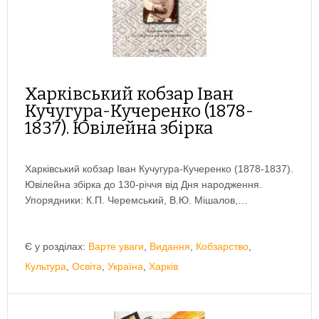
Харківський кобзар Іван
Кучугура-Кучеренко (1878-
1837). Ювілейна збірка
Харківський кобзар Іван Кучугура-Кучеренко (1878-1837).
Ювілейна збірка до 130-річчя від Дня народження.
Упорядники: К.П. Черемський, В.Ю. Мішалов,…
Є у розділах:
Варте уваги
,
Видання
,
Кобзарство
,
Культура
,
Освіта
,
Україна
,
Харків