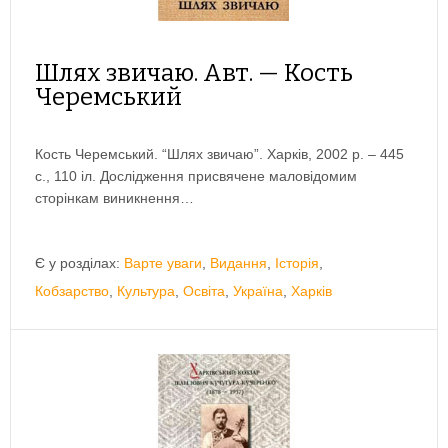
Шлях звичаю. Авт. — Кость
Черемський
Кость Черемський. “Шлях звичаю”. Харків, 2002 р. – 445
с., 110 іл. Дослідження присвячене маловідомим
сторінкам виникнення…
Є у розділах:
Варте уваги
,
Видання
,
Історія
,
Кобзарство
,
Культура
,
Освіта
,
Україна
,
Харків