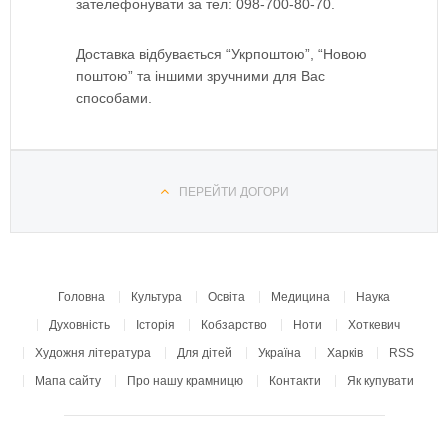
зателефонувати за тел: 098-700-80-70.
Доставка відбувається “Укрпоштою”, “Новою
поштою” та іншими зручними для Вас
способами.
ПЕРЕЙТИ ДОГОРИ
Головна
Культура
Освіта
Медицина
Наука
Духовність
Історія
Кобзарство
Ноти
Хоткевич
Художня література
Для дітей
Україна
Харків
RSS
Мапа сайту
Про нашу крамницю
Контакти
Як купувати