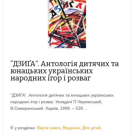
“ДЗИҐА”. Антологія дитячих та
юнацьких українських
народних ігор і розваг
“ДЗИҐА”. Антологія дитячих та юнацьких українських
народних ігор і розваг. Укладачі П.Черемський,
В.Семеренський. Харків, 1999. – 528…
Є у розділах:
Варте уваги
,
Видання
,
Для дітей
,