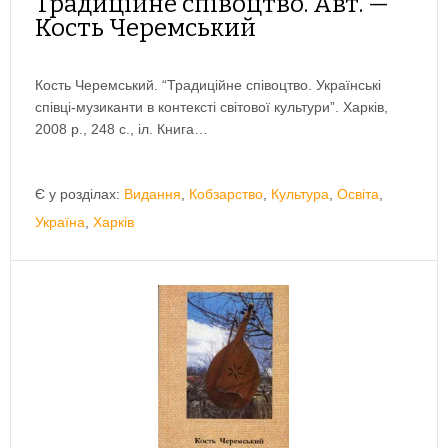
Традиційне співоцтво. Авт. —
Кость Черемський
Кость Черемський. “Традиційне співоцтво. Українські
співці-музиканти в контексті світової культури”. Харків,
2008 р., 248 с., іл. Книга…
Є у розділах:
Видання
,
Кобзарство
,
Культура
,
Освіта
,
Україна
,
Харків