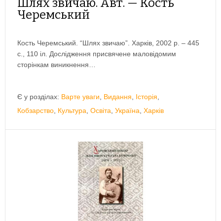
Шлях звичаю. Авт. — Кость
Черемський
Кость Черемський. “Шлях звичаю”. Харків, 2002 р. – 445
с., 110 іл. Дослідження присвячене маловідомим
сторінкам виникнення…
Є у розділах:
Варте уваги
,
Видання
,
Історія
,
Кобзарство
,
Культура
,
Освіта
,
Україна
,
Харків